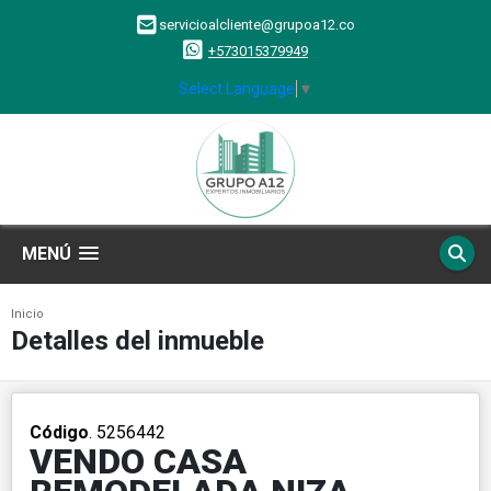
servicioalcliente@grupoa12.co
+573015379949
Select Language
▼
MENÚ
Inicio
Detalles del inmueble
Código
. 5256442
VENDO CASA