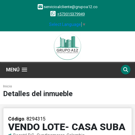
servicioalcliente@grupoa12.co
+573015379949
Select Language
▼
MENÚ
Inicio
Detalles del inmueble
Código
. 8294315
VENDO LOTE- CASA SUBA