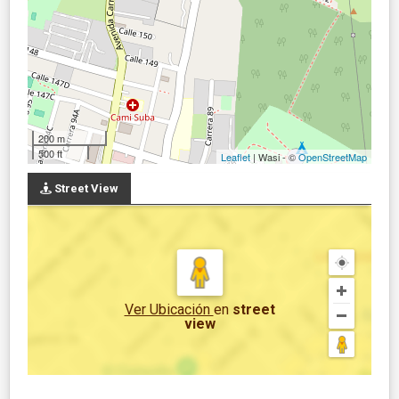
200 m
500 ft
Leaflet
| Wasi - ©
OpenStreetMap
Street View
Ver Ubicación
en
street
view