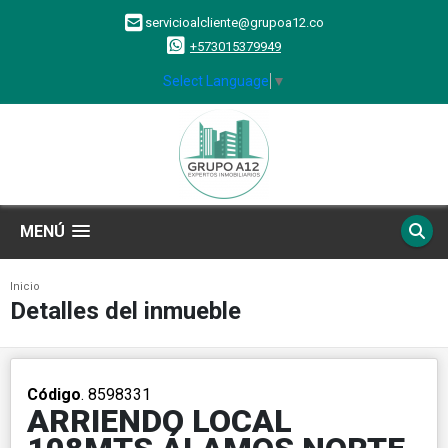
servicioalcliente@grupoa12.co
+573015379949
Select Language
▼
MENÚ
Inicio
Detalles del inmueble
Código
. 8598331
ARRIENDO LOCAL