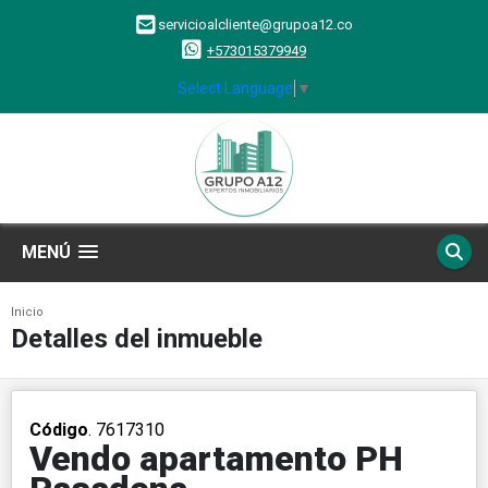
servicioalcliente@grupoa12.co
+573015379949
Select Language
▼
MENÚ
Inicio
Detalles del inmueble
Código
. 7617310
Vendo apartamento PH