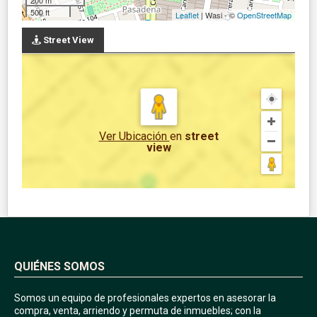
500 ft
Leaflet
| Wasi - ©
OpenStreetMap
Street View
Ver Ubicación
en
street
view
QUIÉNES SOMOS
Somos un equipo de profesionales expertos en asesorar la
compra, venta, arriendo y permuta de inmuebles; con la