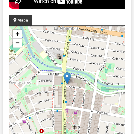
Mapa
+
−
200 m