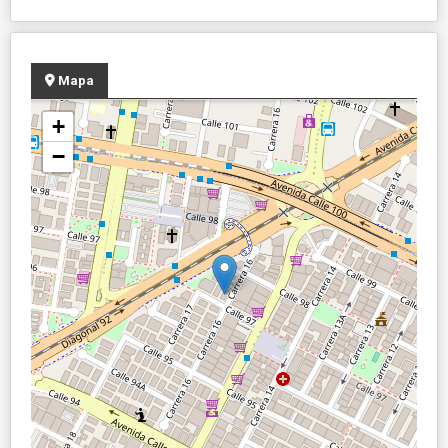
Mapa
+
−