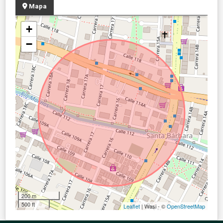
Mapa
+
−
200 m
500 ft
Leaflet
| Wasi - ©
OpenStreetMap