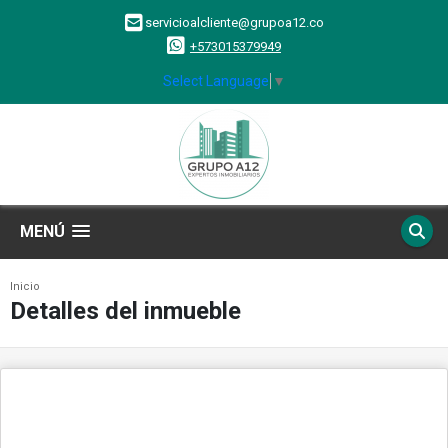
servicioalcliente@grupoa12.co
+573015379949
Select Language
▼
MENÚ
Inicio
Detalles del inmueble