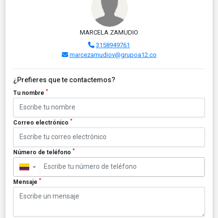
MARCELA ZAMUDIO
3158949761
marcezamudiov@grupoa12.co
¿Prefieres que te contactemos?
*
Tu nombre
*
Correo electrónico
*
Número de teléfono
▼
*
Mensaje