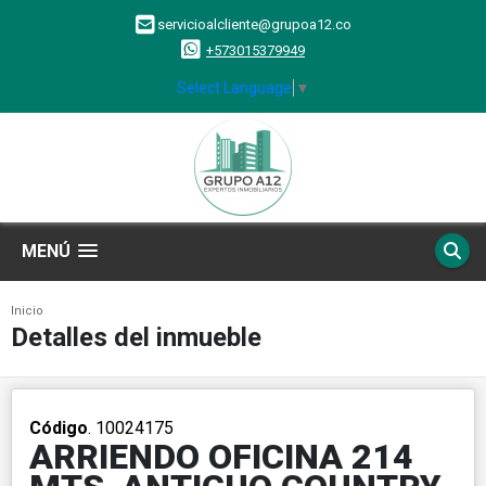
servicioalcliente@grupoa12.co
+573015379949
Select Language
▼
MENÚ
Inicio
Detalles del inmueble
Código
. 10024175
ARRIENDO OFICINA 214