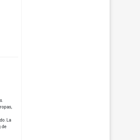
s.
 ropas,
do. La
g de