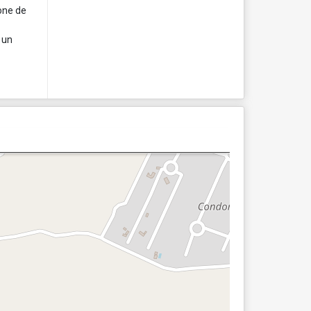
pone de
 un