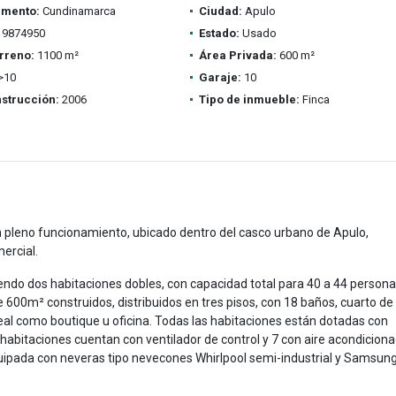
amento:
Cundinamarca
Ciudad:
Apulo
9874950
Estado:
Usado
rreno:
1100 m²
Área Privada:
600 m²
>10
Garaje:
10
strucción:
2006
Tipo de inmueble:
Finca
en pleno funcionamiento, ubicado dentro del casco urbano de Apulo,
mercial.
yendo dos habitaciones dobles, con capacidad total para 40 a 44 persona
00m² construidos, distribuidos en tres pisos, con 18 baños, cuarto de
deal como boutique u oficina. Todas las habitaciones están dotadas con
habitaciones cuentan con ventilador de control y 7 con aire acondiciona
quipada con neveras tipo nevecones Whirlpool semi-industrial y Samsun