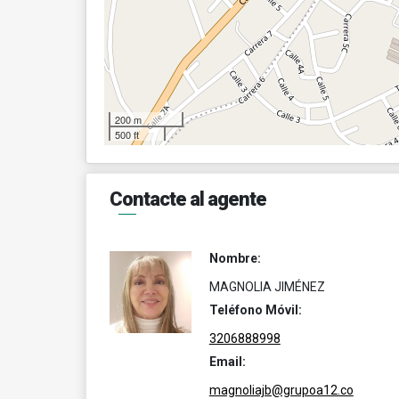
200 m
500 ft
Contacte al agente
Nombre:
MAGNOLIA JIMÉNEZ
Teléfono Móvil:
3206888998
Email:
magnoliajb@grupoa12.co