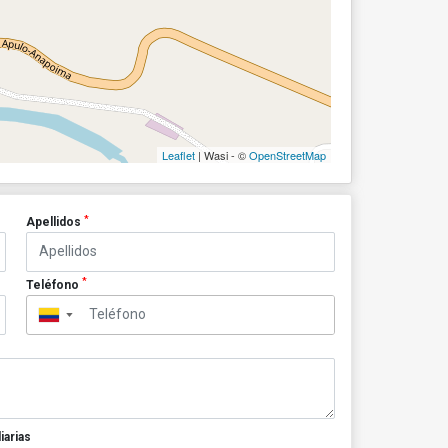
Leaflet
| Wasi - ©
OpenStreetMap
*
Apellidos
*
Teléfono
▼
iarias