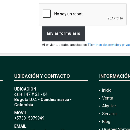
Enviar formulario
Al enviar tus datos aceptas los
Términos de servicio y priva
UBICACIÓN Y CONTACTO
INFORMACIÓ
UBICACIÓN
Inicio
calle 147 # 21 - 04
Venta
Bogotá D.C. - Cundinamarca -
Colombia
Alquiler
MÓVIL
Servicio
+573015379949
Blog
EMAIL
Quienes Somo