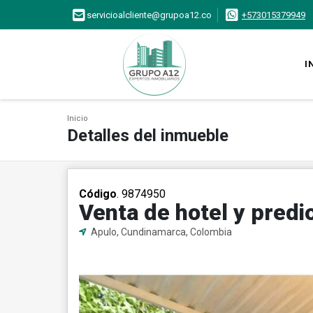
servicioalcliente@grupoa12.co
+573015379949
I
Inicio
Detalles del inmueble
Código
. 9874950
Venta de hotel y pred
Apulo, Cundinamarca, Colombia