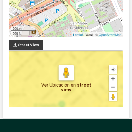
200 m
500 ft
Leaflet
| Wasi - ©
OpenStreetMap
Street View
Ver Ubicación
en
street
view