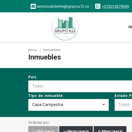
servicioalcliente@grupoa12.co
+573015379949
I
Inicio
Inmuebles
Inmuebles
País:
Todos
Tipo de inmueble:
Estado P
Casa Campestre
Todos
Ordenar por:
Más nuevo
Menor precio
Mayor precio