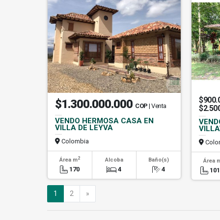
$900.
$1.300.000.000
COP
| Venta
$2.50
VENDO HERMOSA CASA EN
VEND
VILLA DE LEYVA
VILLA
Colombia
Colo
2
Área m
Alcoba
Baño(s)
Área 
170
4
4
10
Siguiente
1
2
»