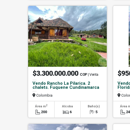
$3.300.000.000
$95
COP
| Venta
Vendo Rancho La Pilarica. 2
Vendo
chalets. Fuquene Cundinamarca
Flor
Colombia
Colo
2
Área m
Alcoba
Baño(s)
Área 
200
6
5
2