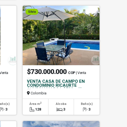
Silvia
$730.000.000
 Venta
COP
| Venta
VENTA CASA DE CAMPO EN
CONDOMINIO RICAURTE
n
CUNDINAMARCA $730 millones
Colombia
2
año(s)
Área m
Alcoba
Baño(s)
3
128
3
3