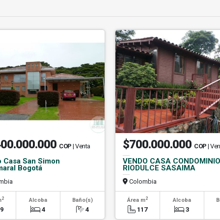
400.000.000
$700.000.000
COP
| Venta
COP
| Ve
 Casa San Simon
VENDO CASA CONDOMINI
aral Bogotá
RIODULCE SASAIMA
mbia
Colombia
2
2
m
Alcoba
Baño(s)
Área m
Alcoba
B
19
4
4
117
3