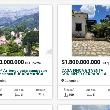
0.000.000
$1.800.000.000
COP
| Venta
COP
|
/ Arriendo casa campestre
CASA FINCA EN VENTA
idablanca BUCARAMANGA
CONJUNTO CERRADO LA
CALERA LOTE 6.712m2 co
Casas
mbia
Colombia
2
2
m
Alcoba
Baño(s)
Área m
Alcoba
B
40
3
4
400
5