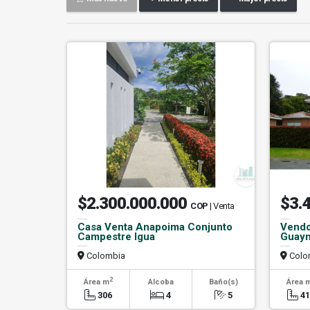
$2.300.000.000
$3.
COP
| Venta
Casa Venta Anapoima Conjunto
Vendo
Campestre Igua
Guaym
Colombia
Colo
2
Área m
Alcoba
Baño(s)
Área 
306
4
5
4