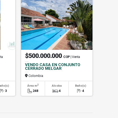
$500.000.000
nta
COP
| Venta
VENDO CASA EN CONJUNTO
CERRADO MELGAR
Colombia
2
año(s)
Área m
Alcoba
Baño(s)
3
248
4
4