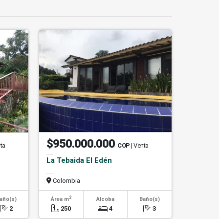
$950.000.000
nta
COP
| Venta
O
La Tebaida El Edén
Colombia
2
año(s)
Área m
Alcoba
Baño(s)
2
250
4
3