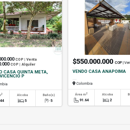
000.000
COP | Venta
$550.000.000
COP
| Ve
0.000
COP | Alquiler
VENDO CASA ANAPOIMA
O CASA QUINTA META,
VICENCIO P
Colombia
mbia
2
2
Área m
Alcoba
B
m
Alcoba
Baño(s)
91.64
2
144
5
5