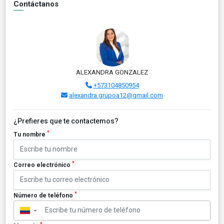
Contáctanos
ALEXANDRA GONZALEZ
+573104850954
alexandra.grupoa12@gmail.com
¿Prefieres que te contactemos?
*
Tu nombre
*
Correo electrónico
*
Número de teléfono
▼