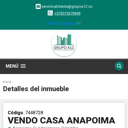
servicioalcliente@grupoa12.co
+573015379949
Select Language
▼
MENÚ
Inicio
Detalles del inmueble
Código
. 7448728
VENDO CASA ANAPOIMA