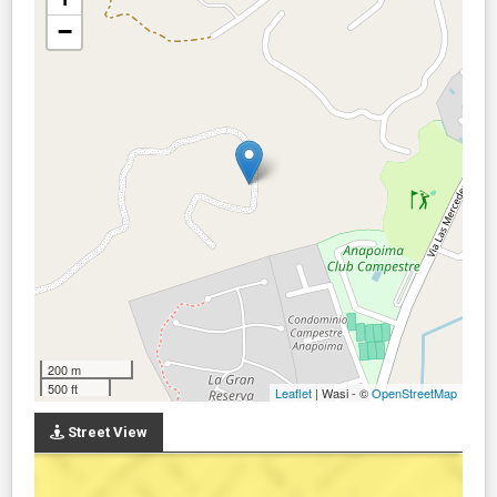
−
200 m
500 ft
Leaflet
| Wasi - ©
OpenStreetMap
Street View