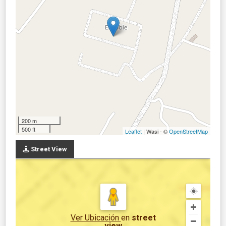
200 m
500 ft
Leaflet
| Wasi - ©
OpenStreetMap
Street View
Ver Ubicación
en
street
view