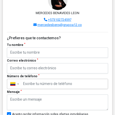
MERCEDES BENAVIDES LEON
+573102724597
mercedesbens@grupoa12.co
¿Prefieres que te contactemos?
*
Tu nombre
*
Correo electrónico
*
Número de teléfono
▼
*
Mensaje
Acepto recibir información sobre ofertas inmobiliarias