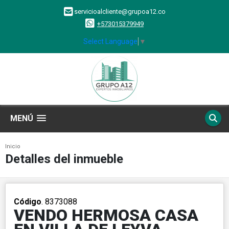
servicioalcliente@grupoa12.co
+573015379949
Select Language
▼
MENÚ
Inicio
Detalles del inmueble
Código
. 8373088
VENDO HERMOSA CASA