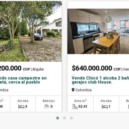
200.000
$640.000.000
COP
| Alquiler
COP
| Ven
ndo casa campestre en
Vendo Chicó 1 alcoba 2 bañ
tá, cerca al pueblo
garajes club House.
mbia
Colombia
2
2
m
Alcoba
Baño(s)
Área m
Alcoba
B
00
3
3
52.41
1