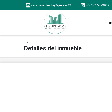
servicioalcliente@grupoa12.co
+573015379949
I
Inicio
Detalles del inmueble