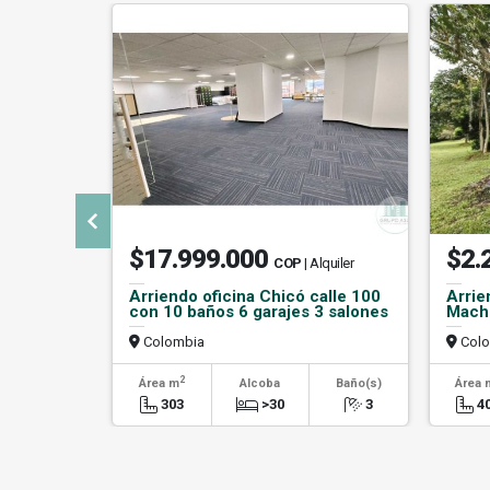
$17.999.000
$2.
COP
| Alquiler
Arriendo oficina Chicó calle 100
Arrie
con 10 baños 6 garajes 3 salones
Mache
Colombia
Colo
2
Área m
Alcoba
Baño(s)
Área 
303
>30
3
4