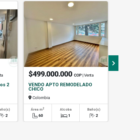
$499.000.000
$11.8
ta
COP
| Venta
os 2
VENDO APTO REMODELADO
ARRIEND
CHICO
Colombia
Colombi
2
2
año(s)
Área m
Alcoba
Baño(s)
Área m
2
60
1
2
240