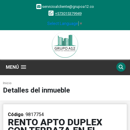
servicioalcliente@grupoa12.co
+573015379949
Select Language
▼
MENÚ
Inicio
Detalles del inmueble
Código
. 9817754
RENTO APTO DUPLEX