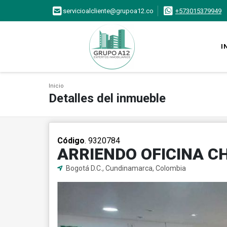
servicioalcliente@grupoa12.co
+573015379949
I
Inicio
Detalles del inmueble
Código
. 9320784
ARRIENDO OFICINA C
Bogotá D.C., Cundinamarca, Colombia