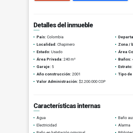
Detalles del inmueble
País:
Colombia
Depart
Localidad:
Chapinero
Zona / 
Estado:
Usado
Área Co
Área Privada:
240 m²
Baños:
Garaje:
5
Estrato:
Año construcción:
2001
Tipo de
Valor Administración:
$2.200.000 COP
Características internas
Agua
Baño aux
Electricidad
Alarma
Baño en habitación principal
Bibliote