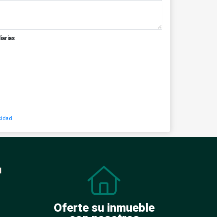
iarias
cidad
N
Oferte su inmueble