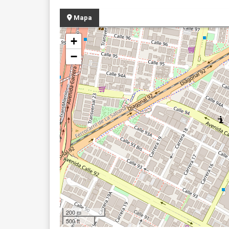
Mapa
+
−
200 m
500 ft