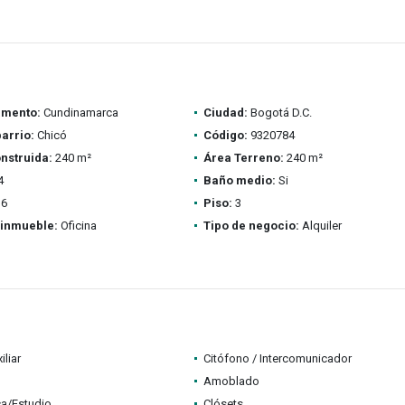
amento:
Cundinamarca
Ciudad:
Bogotá D.C.
barrio:
Chicó
Código:
9320784
nstruida:
240 m²
Área Terreno:
240 m²
4
Baño medio:
Si
6
Piso:
3
 inmueble:
Oficina
Tipo de negocio:
Alquiler
iliar
Citófono / Intercomunicador
Amoblado
ca/Estudio
Clósets