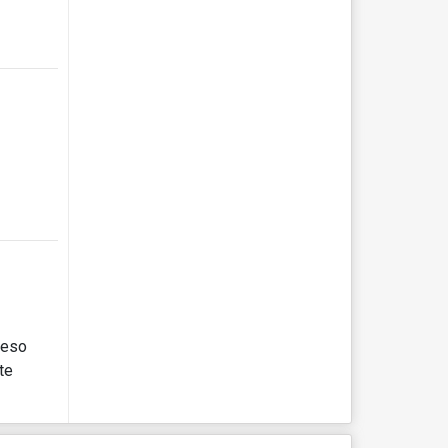
ceso
te