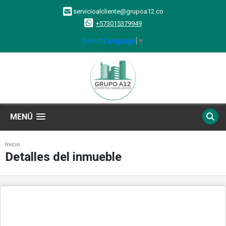
servicioalcliente@grupoa12.co
+573015379949
Select Language
▼
MENÚ
Inicio
Detalles del inmueble