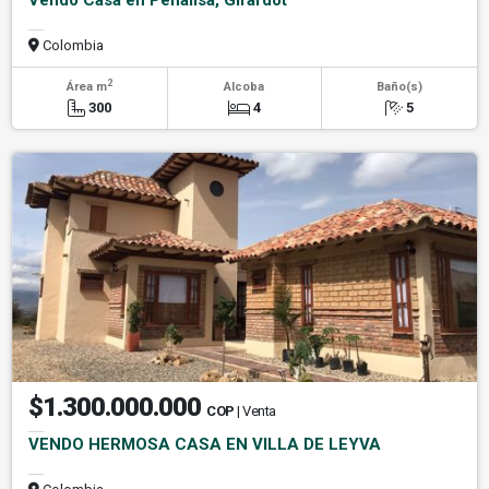
Vendo Casa en Peñalisa, Girardot
Colombia
2
Área m
Alcoba
Baño(s)
300
4
5
$1.300.000.000
COP
| Venta
VENDO HERMOSA CASA EN VILLA DE LEYVA