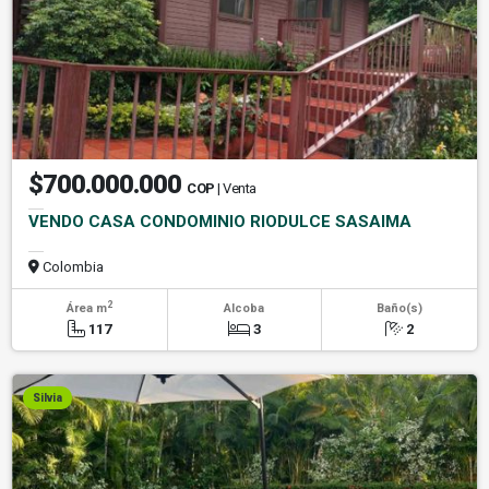
$700.000.000
COP
| Venta
VENDO CASA CONDOMINIO RIODULCE SASAIMA
Colombia
2
Área m
Alcoba
Baño(s)
117
3
2
Silvia