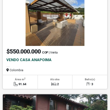
$550.000.000
COP
| Venta
VENDO CASA ANAPOIMA
Colombia
2
Área m
Alcoba
Baño(s)
91.64
2
3