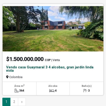
$1.500.000.000
COP
| Venta
Vendo casa Guaymaral 3 4 alcobas, gran jardín linda
vista
Colombia
2
Área m
Alcoba
Baño(s)
364
4
3
Siguiente
1
2
»