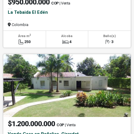
$950.000.000
COP
| Venta
La Tebaida El Edén
Colombia
2
Área m
Alcoba
Baño(s)
250
4
3
$1.200.000.000
COP
| Venta