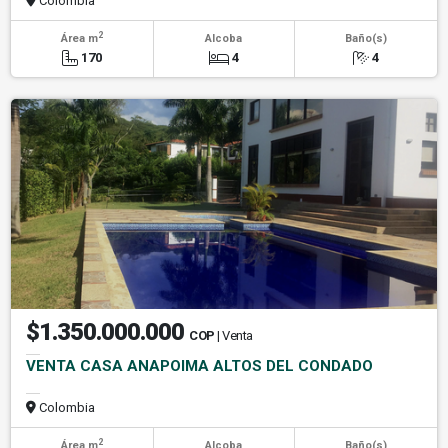
Colombia
2
Área m
Alcoba
Baño(s)
170
4
4
$1.350.000.000
COP
| Venta
VENTA CASA ANAPOIMA ALTOS DEL CONDADO
Colombia
2
Área m
Alcoba
Baño(s)