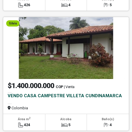
426
4
5
Silvia
$1.400.000.000
COP
| Venta
VENDO CASA CAMPESTRE VILLETA CUNDINAMARCA
Colombia
2
Área m
Alcoba
Baño(s)
424
5
4