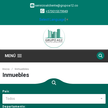
servicioalcliente@grupoa12.co
+573015379949
Select Language
▼
MENÚ
Inicio
Inmuebles
Inmuebles
País:
Todos
Departamento: