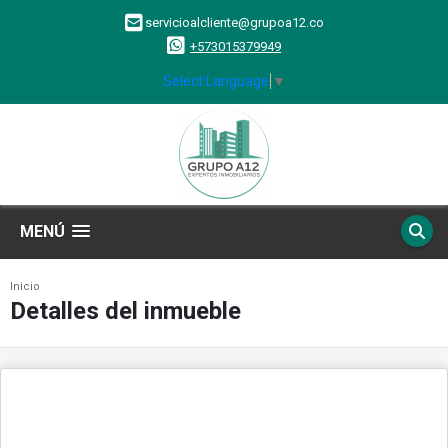
servicioalcliente@grupoa12.co
+573015379949
Select Language
▼
MENÚ
Inicio
Detalles del inmueble