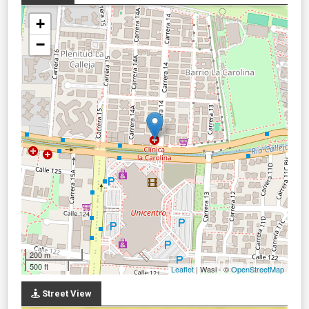
+
−
200 m
500 ft
Leaflet
| Wasi - ©
OpenStreetMap
Street View