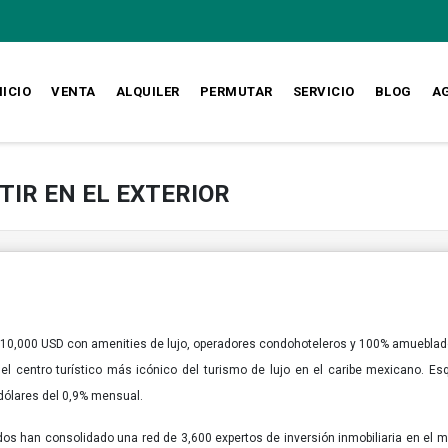
NICIO
VENTA
ALQUILER
PERMUTAR
SERVICIO
BLOG
A
IR EN EL EXTERIOR
$110,000 USD con amenities de lujo, operadores condohoteleros y 100% amuebla
el centro turístico más icónico del turismo de lujo en el caribe mexicano. 
 dólares del 0,9% mensual.
dos han consolidado una red de 3,600 expertos de inversión inmobiliaria en el