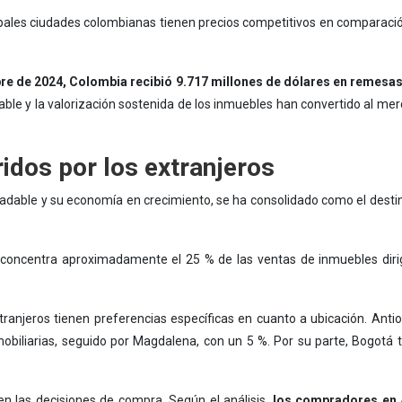
ipales ciudades colombianas tienen precios competitivos en comparació
re de 2024, Colombia recibió 9.717 millones de dólares en remesas, 
able y la valorización sostenida de los inmuebles han convertido al me
idos por los extranjeros
adable y su economía en crecimiento, se ha consolidado como el destin
oncentra aproximadamente el 25 % de las ventas de inmuebles diri
ranjeros tienen preferencias específicas en cuanto a ubicación. Antioq
mobiliarias, seguido por Magdalena, con un 5 %. Por su parte, Bogotá t
en las decisiones de compra. Según el análisis,
los compradores en A