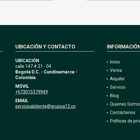
UBICACIÓN Y CONTACTO
INFORMACIÓ
UBICACIÓN
Inicio
calle 147 # 21 - 04
Venta
Bogotá D.C. - Cundinamarca -
Colombia
Alquiler
MÓVIL
Servicio
+573015379949
Blog
EMAIL
Quienes Somo
servicioalcliente@grupoa12.co
Contáctenos
Políticas de pr