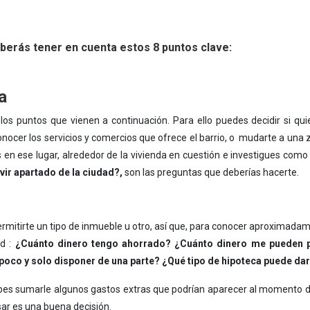
eberás tener en cuenta estos 8 puntos clave:
a
os puntos que vienen a continuación. Para ello puedes decidir si qu
onocer los servicios y comercios que ofrece el barrio, o mudarte a una 
 ese lugar, alrededor de la vivienda en cuestión e investigues como e
vir apartado de la ciudad?,
son las preguntas que deberías hacerte.
mitirte un tipo de inmueble u otro, así que, para conocer aproximada
ad :
¿Cuánto dinero tengo ahorrado? ¿Cuánto dinero me pueden p
poco y solo disponer de una parte? ¿Qué tipo de hipoteca puede dar
bes sumarle algunos gastos extras que podrían aparecer al momento de l
sar es una buena decisión.