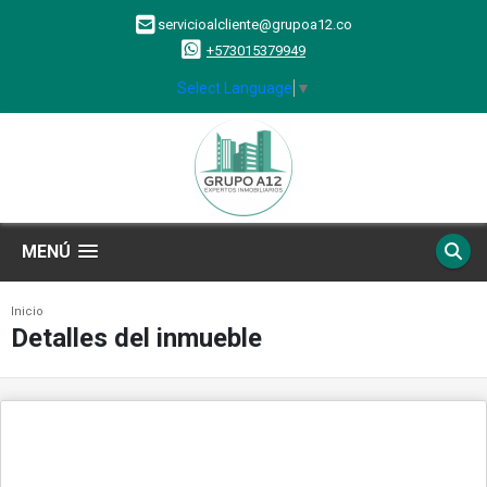
servicioalcliente@grupoa12.co
+573015379949
Select Language
▼
MENÚ
Inicio
Detalles del inmueble