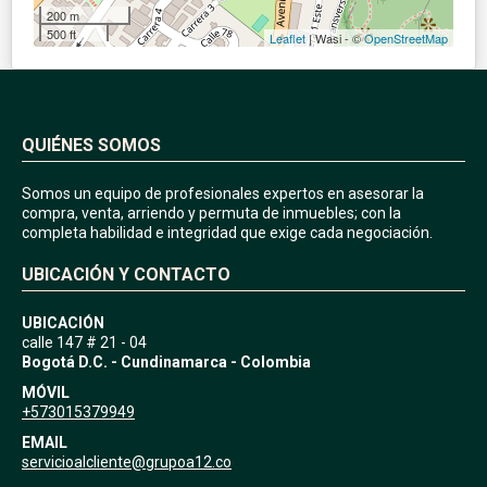
200 m
500 ft
Leaflet
| Wasi - ©
OpenStreetMap
QUIÉNES SOMOS
Somos un equipo de profesionales expertos en asesorar la
compra, venta, arriendo y permuta de inmuebles; con la
completa habilidad e integridad que exige cada negociación.
UBICACIÓN Y CONTACTO
UBICACIÓN
calle 147 # 21 - 04
Bogotá D.C. - Cundinamarca - Colombia
MÓVIL
+573015379949
EMAIL
servicioalcliente@grupoa12.co