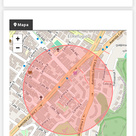
Mapa
+
−