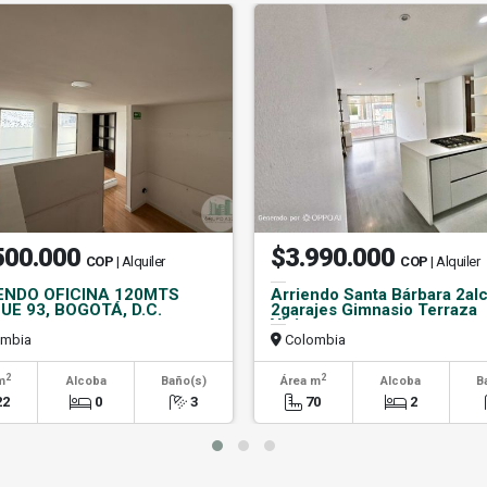
500.000
$3.990.000
COP
| Alquiler
COP
| Alquiler
ENDO OFICINA 120MTS
Arriendo Santa Bárbara 2al
UE 93, BOGOTÁ, D.C.
2garajes Gimnasio Terraza
Visitantes
mbia
Colombia
2
2
m
Alcoba
Baño(s)
Área m
Alcoba
B
22
0
3
70
2