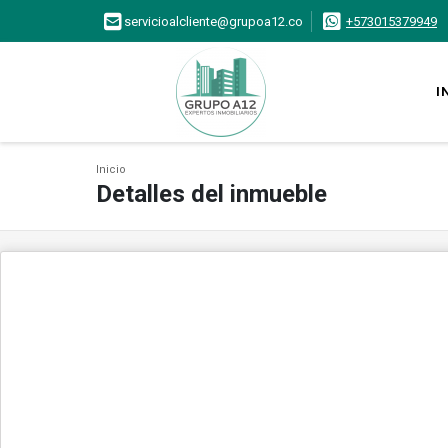
servicioalcliente@grupoa12.co
+573015379949
I
Inicio
Detalles del inmueble