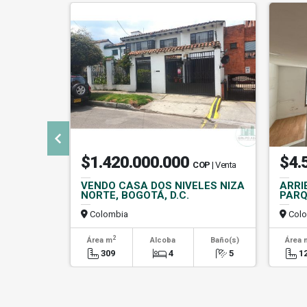
$1.420.000.000
$4.
COP
| Venta
VENDO CASA DOS NIVELES NIZA
ARRI
NORTE, BOGOTÁ, D.C.
PARQ
Colombia
Colo
2
Área m
Alcoba
Baño(s)
Área 
309
4
5
1