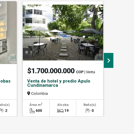
$1.700.000.000
$3.30
COP
| Venta
cobas
Venta de hotel y predio Apulo
RENTO A
Cundinamarca
BARBARA
Colombia
Colombi
2
2
año(s)
Área m
Alcoba
Baño(s)
Área m
2
600
19
0
52