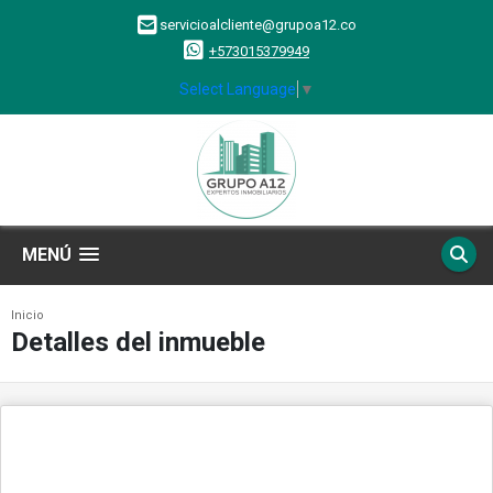
servicioalcliente@grupoa12.co
+573015379949
Select Language
▼
MENÚ
Inicio
Detalles del inmueble