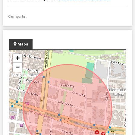
Compartir:
Mapa
+
−