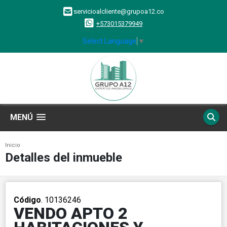
servicioalcliente@grupoa12.co
+573015379949
Select Language
▼
MENÚ
Inicio
Detalles del inmueble
Código
. 10136246
VENDO APTO 2