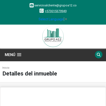
servicioalcliente@grupoa12.co
+573015379949
Select Language
▼
MENÚ
Inicio
Detalles del inmueble