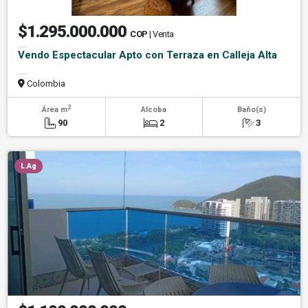
$1.295.000.000
COP
| Venta
Vendo Espectacular Apto con Terraza en Calleja Alta
Colombia
2
Área m
Alcoba
Baño(s)
90
2
3
L.Ag