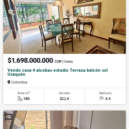
$1.698.000.000
COP
| Venta
Vendo casa 4 alcobas estudio Terraza balcón sol
Usaquén
Colombia
2
Área m
Alcoba
Baño(s)
180
4
4.5