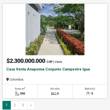
$2.300.000.000
COP
| Venta
Casa Venta Anapoima Conjunto Campestre Igua
Colombia
2
Área m
Alcoba
Baño(s)
306
4
5
Siguiente
1
2
3
»