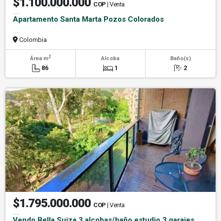
$1.100.000.000
COP
| Venta
Apartamento Santa Marta Pozos Colorados
Colombia
2
Área m
Alcoba
Baño(s)
86
1
2
$1.795.000.000
COP
| Venta
Vendo Bella Suiza 3 alcobas/baño estudio 3 garajes