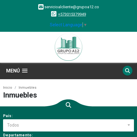
servicioalcliente@grupoa12.co
+573015379949
Select Language
▼
MENÚ
Inicio
Inmuebles
Inmuebles
País:
Todos
Departamento: