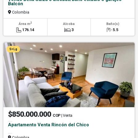
Balcón
Colombia
2
Área m
Alcoba
Baño(s)
176.14
3
5.5
S+Lg
$850.000.000
COP
| Venta
Apartamento Venta Rincón del Chico
Colombia