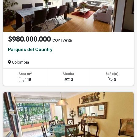
$980.000.000
COP
| Venta
Parques del Country
Colombia
2
Área m
Alcoba
Baño(s)
115
3
3