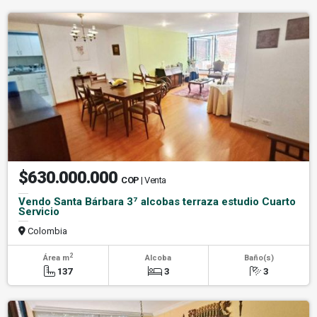
$630.000.000
COP
| Venta
Vendo Santa Bárbara 3⁷ alcobas terraza estudio Cuarto
Servicio
Colombia
2
Área m
Alcoba
Baño(s)
137
3
3