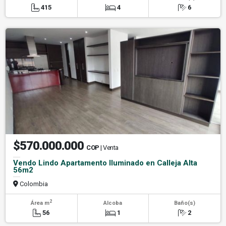
415
4
6
$570.000.000
COP
| Venta
Vendo Lindo Apartamento Iluminado en Calleja Alta
56m2
Colombia
2
Área m
Alcoba
Baño(s)
56
1
2