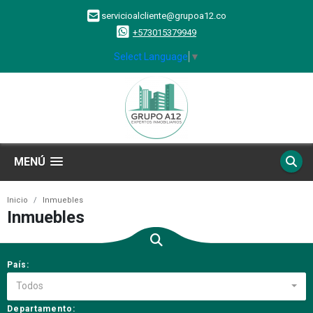
servicioalcliente@grupoa12.co
+573015379949
Select Language
▼
MENÚ
Inicio
Inmuebles
Inmuebles
País:
Todos
Departamento: