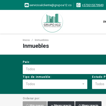
servicioalcliente@grupoa12.co
+573015379949
I
Inicio
Inmuebles
Inmuebles
País:
Todos
Tipo de inmueble:
Estado P
Todos
Todos
Ordenar por:
Más nuevo
Menor precio
Mayor precio