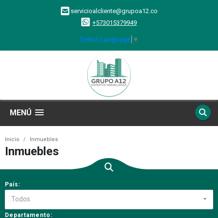
servicioalcliente@grupoa12.co
+573015379949
Select Language
▼
MENÚ
Inicio
Inmuebles
Inmuebles
País:
Todos
Departamento: