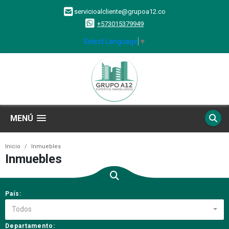
servicioalcliente@grupoa12.co
+573015379949
Select Language
▼
MENÚ
Inicio
Inmuebles
Inmuebles
País:
Todos
Departamento: