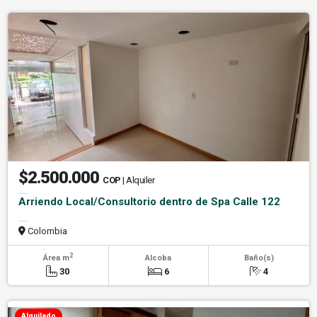
$2.500.000
COP
| Alquiler
Arriendo Local/Consultorio dentro de Spa Calle 122
Colombia
2
Área m
Alcoba
Baño(s)
30
6
4
Alquilado