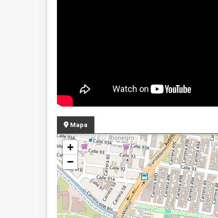
Mapa
+
−