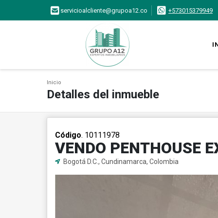
servicioalcliente@grupoa12.co
+573015379949
I
Inicio
Detalles del inmueble
Código
. 10111978
VENDO PENTHOUSE E
Bogotá D.C., Cundinamarca, Colombia