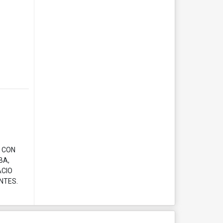
O CON
BA,
ACIO
NTES.