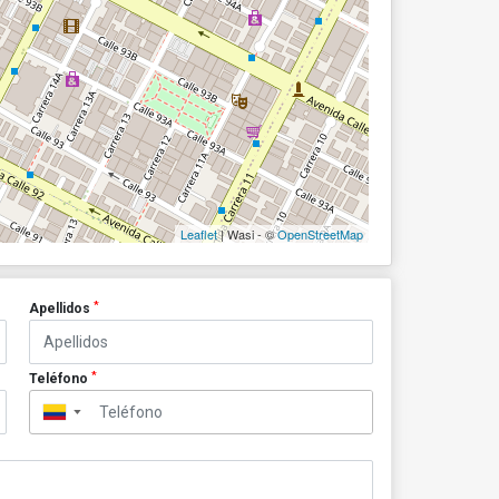
Leaflet
| Wasi - ©
OpenStreetMap
*
Apellidos
*
Teléfono
▼