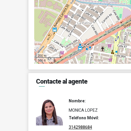
200 m
500 ft
Contacte al agente
Nombre:
MONICA LOPEZ
Teléfono Móvil:
3142988684