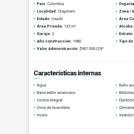
País:
Colombia
Depart
Localidad:
Chapinero
Zona / 
Estado:
Usado
Área Co
Área Privada:
133 m²
Alcoba:
Garaje:
2
Estrato:
Año construcción:
1980
Tipo de
Valor Administración:
$907.000 COP
Características internas
Agua
Baño aux
Barra estilo americano
Bibliote
Cocina integral
Electric
Zona de lavandería
Chimene
Horno
Vestidor