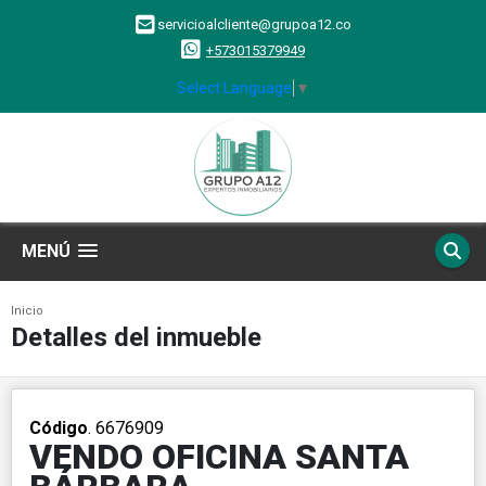
servicioalcliente@grupoa12.co
+573015379949
Select Language
▼
MENÚ
Inicio
Detalles del inmueble
Código
. 6676909
VENDO OFICINA SANTA