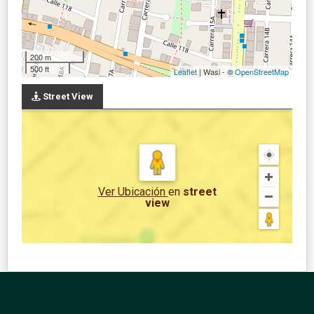
200 m
500 ft
Leaflet
| Wasi - ©
OpenStreetMap
Street View
Ver Ubicación
en
street
view