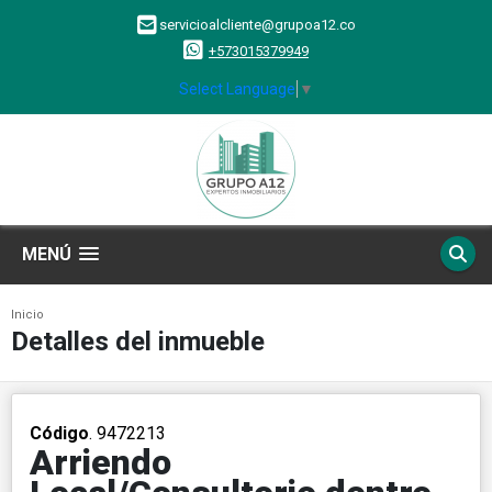
servicioalcliente@grupoa12.co
+573015379949
Select Language
▼
MENÚ
Inicio
Detalles del inmueble
Código
. 9472213
Arriendo