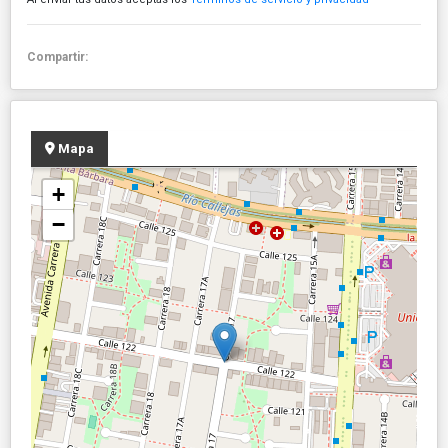
Compartir:
Mapa
+
−