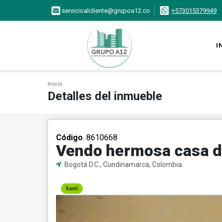
servicioalcliente@grupoa12.co
+573015379949
I
Inicio
Detalles del inmueble
Código
. 8610668
Vendo hermosa casa de
Bogotá D.C., Cundinamarca, Colombia
Santi