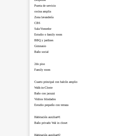
Puerta de servicio
cocina amplia
Zona lavandería
CBS
Sala-Vomedor
Estudio o family room
BBQ y jardines
Gimnasio
Baño social
2do piso
Family room
Cuarto principal con balcón amplio
Walk-in-Closte
Baño con jacuzzi
Vidrios blindados
Estudio pequeño con terraza
Habitación auxiliar#1
Baño privado Wal in closet
Habitación auxiliar#2