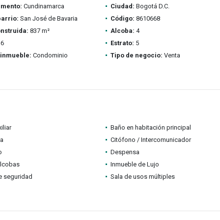
amento:
Cundinamarca
Ciudad:
Bogotá D.C.
barrio:
San José de Bavaria
Código:
8610668
nstruida:
837 m²
Alcoba:
4
6
Estrato:
5
 inmueble:
Condominio
Tipo de negocio:
Venta
iliar
Baño en habitación principal
a
Citófono / Intercomunicador
o
Despensa
alcobas
Inmueble de Lujo
e seguridad
Sala de usos múltiples