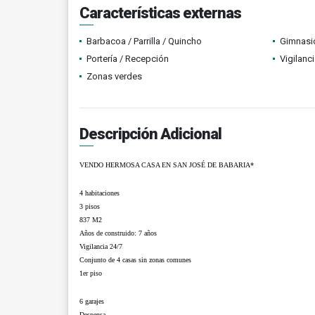
Características externas
Barbacoa / Parrilla / Quincho
Gimnasi
Portería / Recepción
Vigilanc
Zonas verdes
Descripción Adicional
VENDO HERMOSA CASA EN SAN JOSÉ DE BABARIA*
4 habitaciones
3 pisos
837 M2
Años de construido: 7 años
Vigilancia 24/7
Conjunto de 4 casas sin zonas comunes
1er piso
6 garajes
Despensa