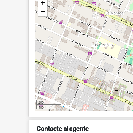
+
−
200 m
500 ft
Contacte al agente