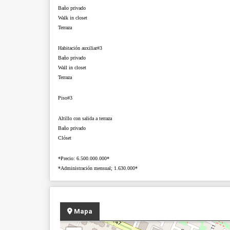
Baño privado
Walk in closet
Terraza
Habitación auxiliar#3
Baño privado
Wall in closet
Terraza
Piso#3
Altillo con salida a terraza
Baño privado
Clóset
*Precio: 6.500.000.000*
*Administración mensual; 1.630.000*
Mapa