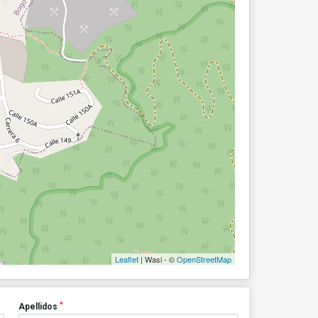
Leaflet
| Wasi - ©
OpenStreetMap
*
Apellidos