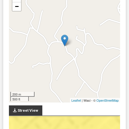
−
200 m
500 ft
Leaflet
| Wasi - ©
OpenStreetMap
Street View