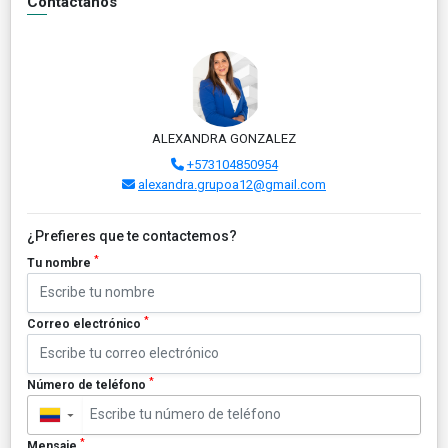
Contáctanos
ALEXANDRA GONZALEZ
+573104850954
alexandra.grupoa12@gmail.com
¿Prefieres que te contactemos?
*
Tu nombre
*
Correo electrónico
*
Número de teléfono
▼
*
Mensaje