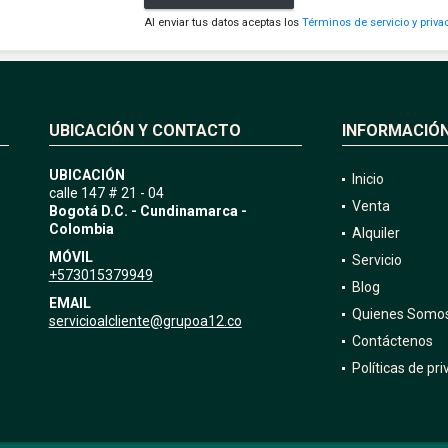
Al enviar tus datos aceptas los
Términos de servicio y priva
UBICACIÓN Y CONTACTO
INFORMACIÓ
UBICACIÓN
Inicio
calle 147 # 21 - 04
Venta
Bogotá D.C. - Cundinamarca -
Colombia
Alquiler
MÓVIL
Servicio
+573015379949
Blog
EMAIL
Quienes Somo
servicioalcliente@grupoa12.co
Contáctenos
Políticas de pr