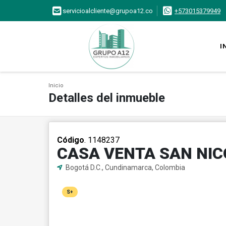
servicioalcliente@grupoa12.co
+573015379949
I
Inicio
Detalles del inmueble
Código
. 1148237
CASA VENTA SAN NI
Bogotá D.C., Cundinamarca, Colombia
S+