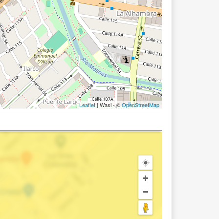
Leaflet
| Wasi - ©
OpenStreetMap