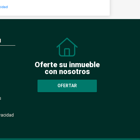
cidad
N
Oferte su inmueble
con nosotros
OFERTAR
s
ivacidad