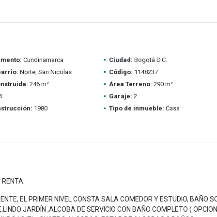
amento:
Cundinamarca
Ciudad:
Bogotá D.C.
barrio:
Norte, San Nicolas
Código:
1148237
nstruida:
246 m²
Área Terreno:
290 m²
4
Garaje:
2
strucción:
1980
Tipo de inmueble:
Casa
 RENTA.
TE, EL PRIMER NIVEL CONSTA SALA COMEDOR Y ESTUDIO, BAÑO S
E,LINDO JARDÍN ,ALCOBA DE SERVICIO CON BAÑO COMPLETO ( OPCIO