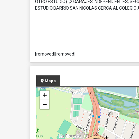
OTRO ESTUDIO) ,2 GARAJES INDEPENDIENTES; SEG
ESTUDIO.BARRIO SAN NICOLAS CERCA AL COLEGIO 
[removed][removed]
Mapa
+
−