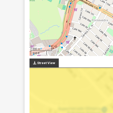
200 m
500 ft
Street View