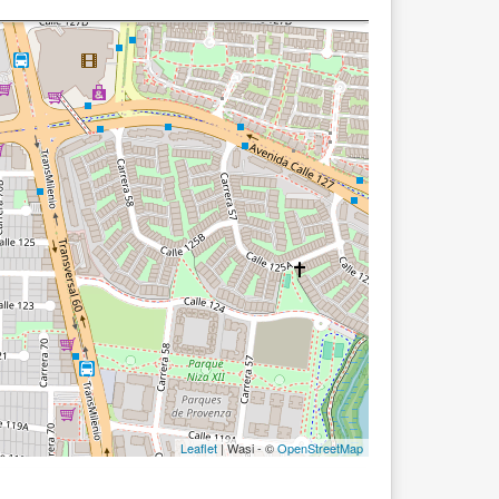
Leaflet
| Wasi - ©
OpenStreetMap