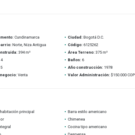
amento:
Cundinamarca
Ciudad:
Bogotá D.C.
barrio:
Norte, Niza Antigua
Código:
6125262
nstruida:
394 m²
Área Terreno:
375 m²
4
Baños:
6
5
Año construcción:
1978
 negocio:
Venta
Valor Administración:
$150.000 COP
habitación principal
Barra estilo americano
dor
Chimenea
ntegral
Cocina tipo americano
o
Despensa