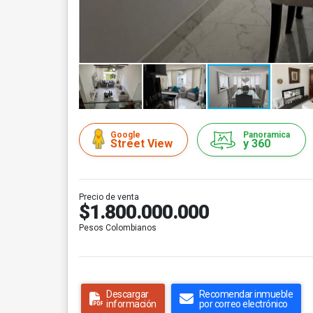
Google
Panoramica
Street View
y 360
Precio de venta
$1.800.000.000
Pesos Colombianos
Descargar
Recomendar inmueble
información
por correo electrónico