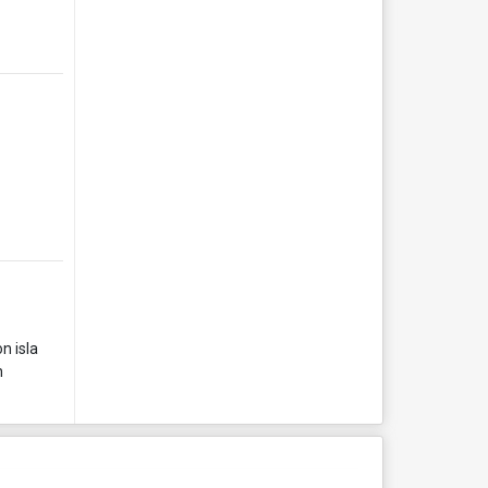
n isla
n