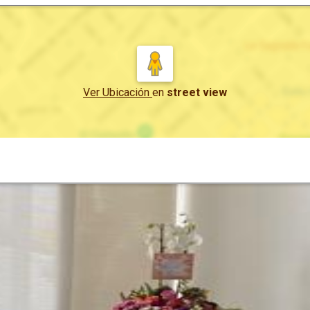
Ver Ubicación
en
street view