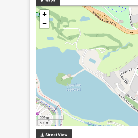
Mapa
+
−
200 m
500 ft
Street View