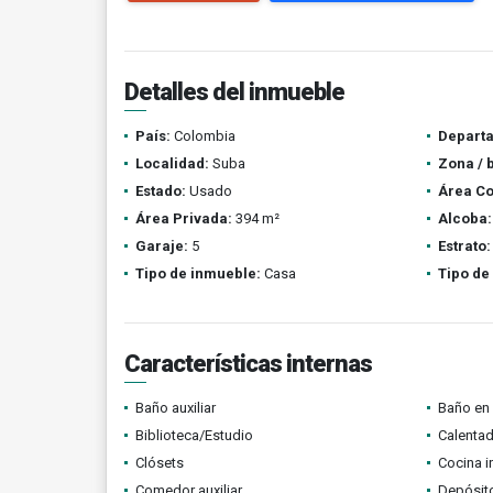
Detalles del inmueble
País:
Colombia
Depart
Localidad:
Suba
Zona / 
Estado:
Usado
Área Co
Área Privada:
394 m²
Alcoba:
Garaje:
5
Estrato:
Tipo de inmueble:
Casa
Tipo de
Características internas
Baño auxiliar
Baño en 
Biblioteca/Estudio
Calenta
Clósets
Cocina i
Comedor auxiliar
Depósit