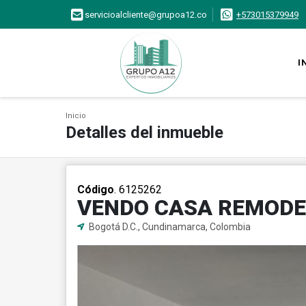
servicioalcliente@grupoa12.co
+573015379949
I
Inicio
Detalles del inmueble
Código
. 6125262
VENDO CASA REMODE
Bogotá D.C., Cundinamarca, Colombia