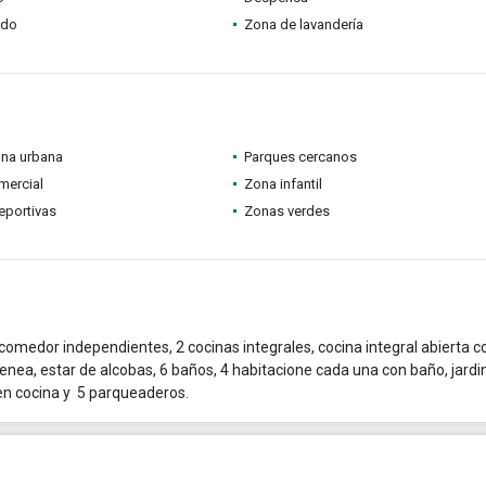
ado
Zona de lavandería
ona urbana
Parques cercanos
mercial
Zona infantil
eportivas
Zonas verdes
edor independientes, 2 cocinas integrales, cocina integral abierta co
menea, estar de alcobas, 6 baños, 4 habitacione cada una con baño, jardi
s en cocina y 5 parqueaderos.