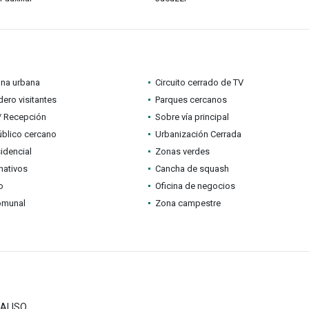
ona urbana
Circuito cerrado de TV
ero visitantes
Parques cercanos
 / Recepción
Sobre vía principal
úblico cercano
Urbanización Cerrada
idencial
Zonas verdes
nativos
Cancha de squash
o
Oficina de negocios
omunal
Zona campestre
 ALISO