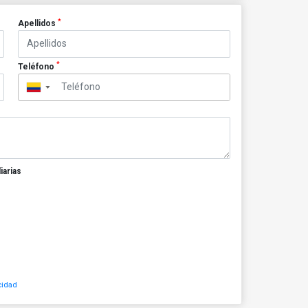
*
Apellidos
*
Teléfono
▼
iarias
cidad