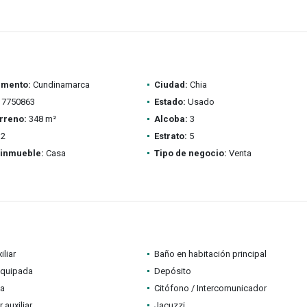
amento:
Cundinamarca
Ciudad:
Chia
7750863
Estado:
Usado
rreno:
348 m²
Alcoba:
3
2
Estrato:
5
 inmueble:
Casa
Tipo de negocio:
Venta
iliar
Baño en habitación principal
equipada
Depósito
a
Citófono / Intercomunicador
auxiliar
Jacuzzi