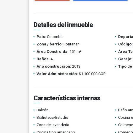
Detalles del inmueble
País:
Colombia
Depart
Zona / barrio:
Fontanar
Código:
Área Construida:
151 m²
Área Te
Baños:
4
Garaje:
Año construcción:
2013
Tipo de
Valor Administración:
$1.100.000 COP
Características internas
Balcón
Baño aux
Biblioteca/Estudio
Cocina 
Zona de lavandería
Chimene
Cocina tipo americano
Comedor 