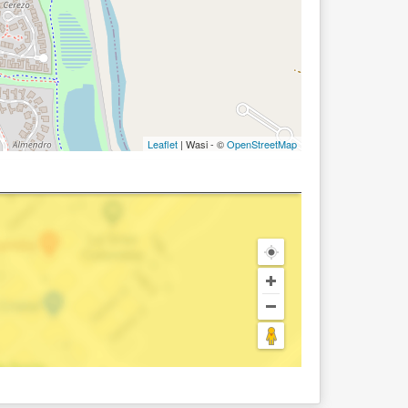
Leaflet
| Wasi - ©
OpenStreetMap