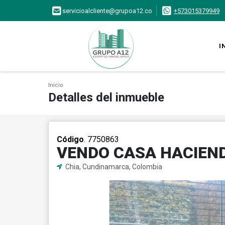
servicioalcliente@grupoa12.co
+573015379949
I
Inicio
Detalles del inmueble
Código
. 7750863
VENDO CASA HACIEN
Chia, Cundinamarca, Colombia