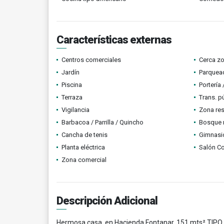
Características externas
Centros comerciales
Cerca z
Jardín
Parquead
Piscina
Portería
Terraza
Trans. p
Vigilancia
Zona res
Barbacoa / Parrilla / Quincho
Bosque 
Cancha de tenis
Gimnasi
Planta eléctrica
Salón C
Zona comercial
Descripción Adicional
Hermosa casa en Hacienda Fontanar, 151 mts² TIPO