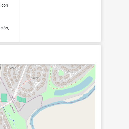
l con
pción,