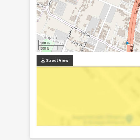
200 m
500 ft
Street View