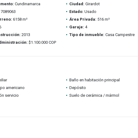
amento:
Cundinamarca
Ciudad:
Girardot
7089063
Estado:
Usado
rreno:
6158 m²
Área Privada:
516 m²
6
Garaje:
4
strucción:
2013
Tipo de inmueble:
Casa Campestre
dministración:
$1.100.000 COP
iliar
Baño en habitación principal
ipo americano
Depósito
ón servicio
Suelo de cerámica / mármol