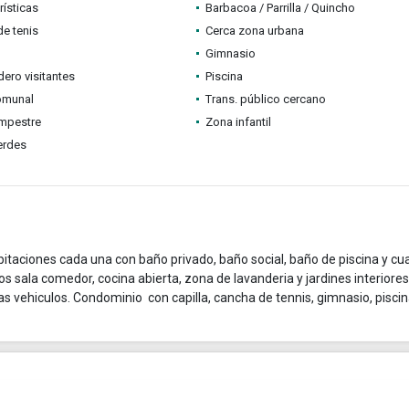
rísticas
Barbacoa / Parrilla / Quincho
e tenis
Cerca zona urbana
Gimnasio
ero visitantes
Piscina
omunal
Trans. público cercano
mpestre
Zona infantil
erdes
taciones cada una con baño privado, baño social, baño de piscina y cu
s sala comedor, cocina abierta, zona de lavanderia y jardines interiores
s vehiculos. Condominio con capilla, cancha de tennis, gimnasio, piscin