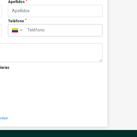
*
Apellidos
*
Teléfono
▼
iarias
cidad