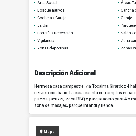
Área Social
Áreas Tu
Bosque nativos
Cancha d
Cochera / Garaje
Garaje
Jardín
Parquead
Portería / Recepción
Salón C
Vigilancia
Zona ca
Zonas deportivas
Zonas v
Descripción Adicional
Hermosa casa campestre, via Tocaima Girardot; 4 habi
servicio con baño. La casa cuenta con amplios espacio
piscina, jacuzzi, zona BBQ y parqueadero para 4 o ma
zona de masajes, parque infantil y tienda.
Mapa