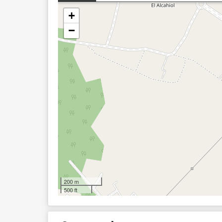
+
−
200 m
500 ft