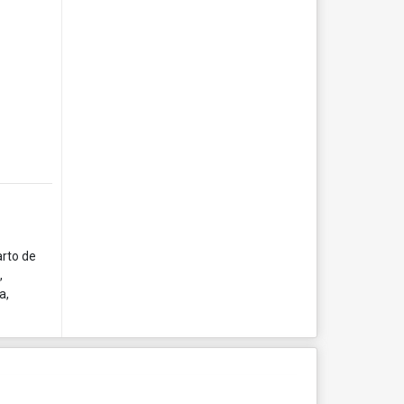
arto de
,
a,