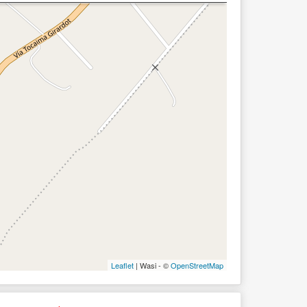
Leaflet
| Wasi - ©
OpenStreetMap