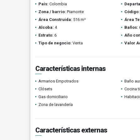
País:
Colombia
Depart
Zona / barrio:
Piamonte
Código:
Área Construida:
516 m²
Área Te
Alcoba:
4
Baños:
Estrato:
6
Año con
Tipo de negocio:
Venta
Valor A
Características internas
Armarios Empotrados
Baño aux
Clósets
Cocina t
Gas domiciliario
Habitaci
Zona de lavandería
Características externas