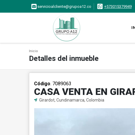
servicioalcliente@grupoa12.co
+573015379949
I
Inicio
Detalles del inmueble
Código
. 7089063
CASA VENTA EN GIR
Girardot, Cundinamarca, Colombia