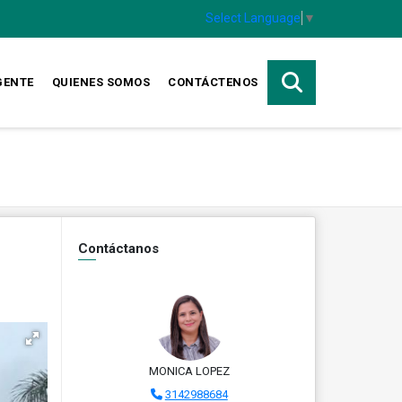
Select Language
▼
GENTE
QUIENES SOMOS
CONTÁCTENOS
Contáctanos
MONICA LOPEZ
3142988684