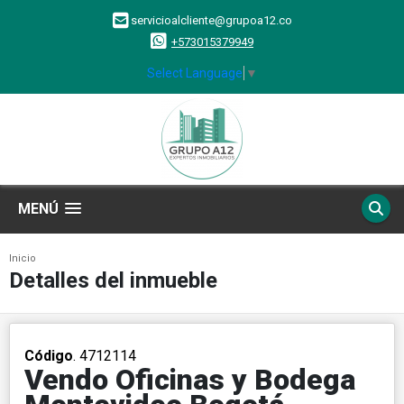
servicioalcliente@grupoa12.co
+573015379949
Select Language
▼
MENÚ
Inicio
Detalles del inmueble
Código
. 4712114
Vendo Oficinas y Bodega