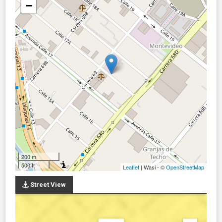
−
200 m
500 ft
Leaflet
| Wasi - ©
OpenStreetMap
Street View