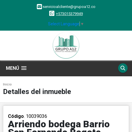
servicioalcliente@grupoa12.co
+573015379949
Select Language
▼
MENÚ
Inicio
Detalles del inmueble
Código
. 10039036
Arriendo bodega Barrio