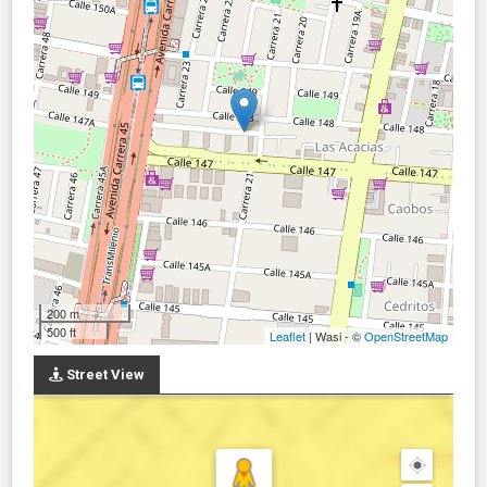
200 m
500 ft
Leaflet
| Wasi - ©
OpenStreetMap
Street View