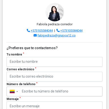
Fabiola pedraza corredor
+573105584044
|
+573105584044
fabipedraza@grupoa12.co
¿Prefieres que te contactemos?
*
Tu nombre
*
Correo electrónico
*
Número de teléfono
▼
*
Mensaje