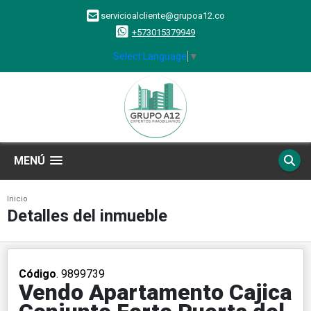
servicioalcliente@grupoa12.co
+573015379949
Select Language
▼
MENÚ
Inicio
Detalles del inmueble
Código
. 9899739
Vendo Apartamento Cajica