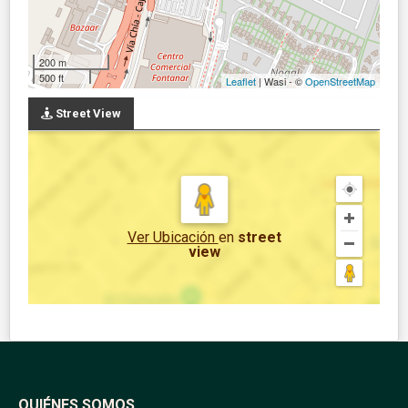
200 m
500 ft
Leaflet
| Wasi - ©
OpenStreetMap
Street View
Ver Ubicación
en
street
view
QUIÉNES SOMOS