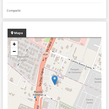
Compartir:
Mapa
+
−