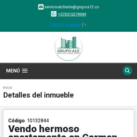
servicioalcliente@grupoa12.co
+573015379949
Select Language
▼
MENÚ
Inicio
Detalles del inmueble
Código
. 10132844
Vendo hermoso