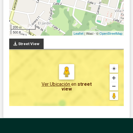
200 m
500 ft
Leaflet
| Wasi - ©
OpenStreetMap
Street View
Ver Ubicación
en
street
view