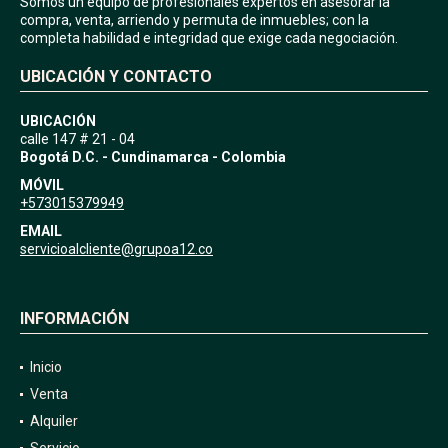
Somos un equipo de profesionales expertos en asesorar la
compra, venta, arriendo y permuta de inmuebles; con la
completa habilidad e integridad que exige cada negociación.
UBICACIÓN Y CONTACTO
UBICACIÓN
calle 147 # 21 - 04
Bogotá D.C. - Cundinamarca - Colombia
MÓVIL
+573015379949
EMAIL
servicioalcliente@grupoa12.co
INFORMACIÓN
Inicio
Venta
Alquiler
Servicio