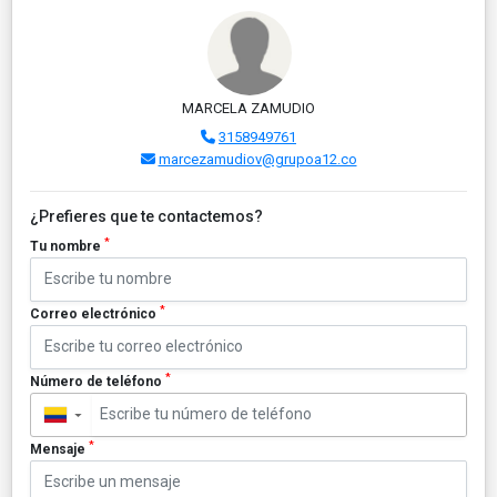
MARCELA ZAMUDIO
3158949761
marcezamudiov@grupoa12.co
¿Prefieres que te contactemos?
*
Tu nombre
*
Correo electrónico
*
Número de teléfono
▼
*
Mensaje