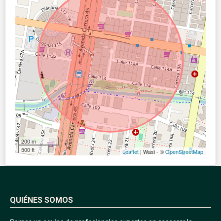
200 m
500 ft
Leaflet
| Wasi - ©
OpenStreetMap
QUIÉNES SOMOS