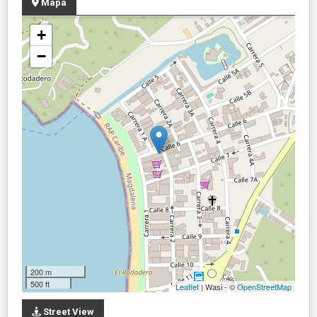
Mapa
+
−
200 m
500 ft
Leaflet
| Wasi - ©
OpenStreetMap
Street View