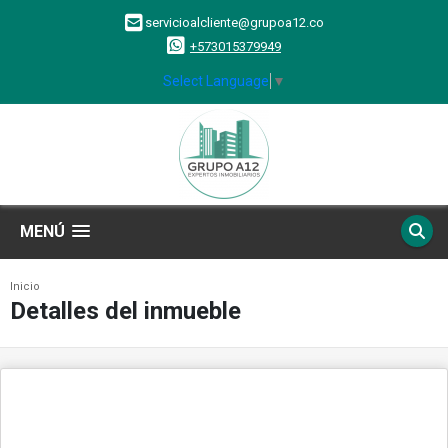
servicioalcliente@grupoa12.co
+573015379949
Select Language
▼
MENÚ
Inicio
Detalles del inmueble